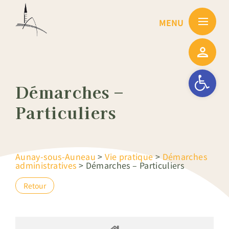
Passer
au
contenu
Ouvrir la barre
Démarches –
Particuliers
Aunay-sous-Auneau
>
Vie pratique
>
Démarches
administratives
>
Démarches – Particuliers
Retour