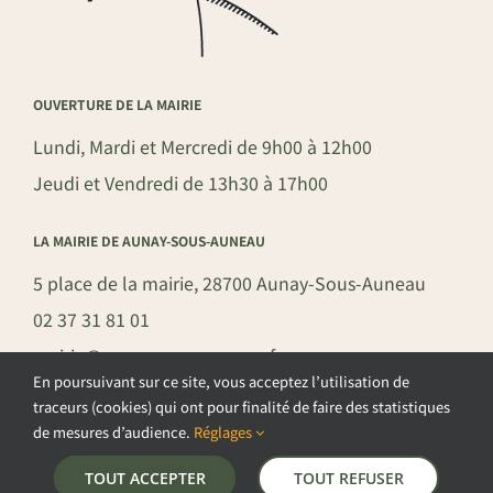
OUVERTURE DE LA MAIRIE
Lundi, Mardi et Mercredi de 9h00 à 12h00
Jeudi et Vendredi de 13h30 à 17h00
LA MAIRIE DE AUNAY-SOUS-AUNEAU
5 place de la mairie, 28700 Aunay-Sous-Auneau
02 37 31 81 01
mairie@aunay-sous-auneau.fr
En poursuivant sur ce site, vous acceptez l’utilisation de
traceurs (cookies) qui ont pour finalité de faire des statistiques
de mesures d’audience.
Réglages
©COPYRIGHT 2026 – COMMUNE DE AUNAY-SOUS-AUNEAU –
TOUT ACCEPTER
TOUT REFUSER
POLITIQUE DE CONFIDENTIALITÉ
–
GESTION DES COOKIES
–