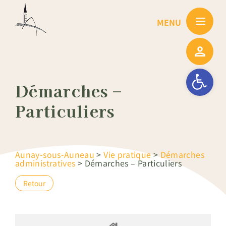
Passer
au
contenu
Ouvrir la barre
Démarches –
Particuliers
Aunay-sous-Auneau
>
Vie pratique
>
Démarches
administratives
>
Démarches – Particuliers
Retour