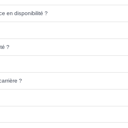
e en disponibilité ?
té ?
carrière ?