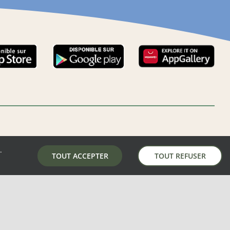
.
LA MAIRIE DE AUNAY-SOUS-AUNEAU
TOUT ACCEPTER
TOUT REFUSER
5 place de la mairie, 28700 Aunay-Sous-Auneau
02 37 31 81 01
mairie@aunay-sous-auneau.fr