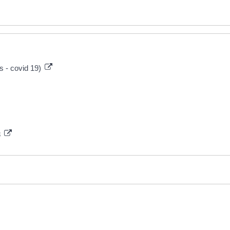
us - covid 19)
8