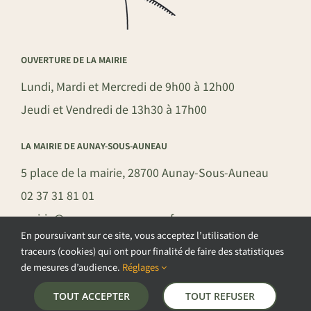
OUVERTURE DE LA MAIRIE
Lundi, Mardi et Mercredi de 9h00 à 12h00
Jeudi et Vendredi de 13h30 à 17h00
LA MAIRIE DE AUNAY-SOUS-AUNEAU
5 place de la mairie, 28700 Aunay-Sous-Auneau
02 37 31 81 01
mairie@aunay-sous-auneau.fr
En poursuivant sur ce site, vous acceptez l’utilisation de
traceurs (cookies) qui ont pour finalité de faire des statistiques
de mesures d’audience.
Réglages
©COPYRIGHT 2026 – COMMUNE DE AUNAY-SOUS-AUNEAU –
TOUT ACCEPTER
TOUT REFUSER
POLITIQUE DE CONFIDENTIALITÉ
–
GESTION DES COOKIES
–