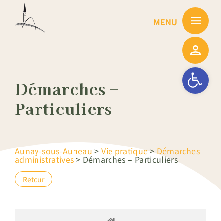
Passer
au
contenu
Ouvrir la barre
Démarches –
Particuliers
Aunay-sous-Auneau
>
Vie pratique
>
Démarches
administratives
>
Démarches – Particuliers
Retour