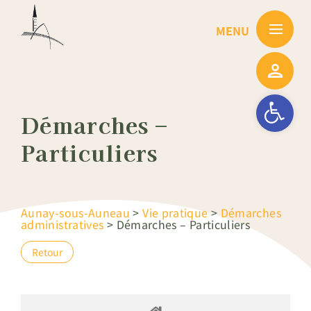
Passer
au
contenu
Ouvrir la barre
Démarches –
Particuliers
Aunay-sous-Auneau
>
Vie pratique
>
Démarches
administratives
>
Démarches – Particuliers
Retour