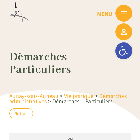
Passer
au
contenu
Ouvrir la barre
Démarches –
Particuliers
Aunay-sous-Auneau
>
Vie pratique
>
Démarches
administratives
>
Démarches – Particuliers
Retour