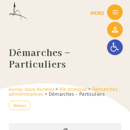
Passer
au
contenu
Ouvrir la barre
Démarches –
Particuliers
Aunay-sous-Auneau
>
Vie pratique
>
Démarches
administratives
>
Démarches – Particuliers
Retour