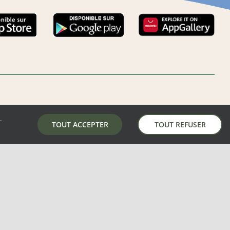
.
LA MAIRIE DE AUNAY-SOUS-AUNEAU
TOUT ACCEPTER
TOUT REFUSER
5 place de la mairie, 28700 Aunay-Sous-Auneau
02 37 31 81 01
mairie@aunay-sous-auneau.fr