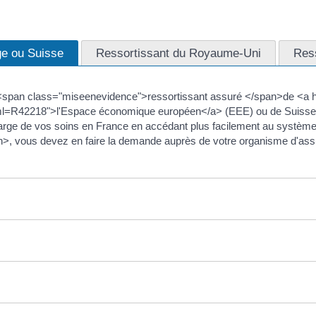
ge ou Suisse
Ressortissant du Royaume-Uni
Ress
e <span class="miseenevidence">ressortissant assuré </span>de <a h
xml=R42218">l'Espace économique européen</a> (EEE) ou de Suisse 
arge de vos soins en France en accédant plus facilement au système d
n>, vous devez en faire la demande auprès de votre organisme d'ass