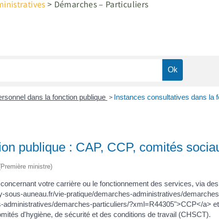
nistratives
>
Démarches – Particuliers
>
rsonnel dans la fonction publique
Instances consultatives dans la 
tion publique : CAP, CCP, comités socia
 (Première ministre)
 concernant votre carrière ou le fonctionnement des services, via des
nay-sous-auneau.fr/vie-pratique/demarches-administratives/demarche
s-administratives/demarches-particuliers/?xml=R44305">CCP</a> et,
mités d'hygiène, de sécurité et des conditions de travail (CHSCT).