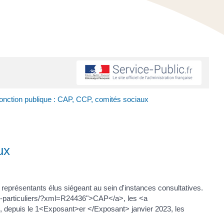
fonction publique : CAP, CCP, comités sociaux
ux
 représentants élus siégeant au sein d'instances consultatives.
s-particuliers/?xml=R24436">CAP</a>, les <a
 depuis le 1<Exposant>er </Exposant> janvier 2023, les