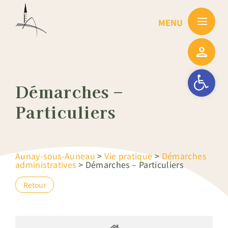
Passer
au
contenu
Ouvrir la barre
Démarches –
Particuliers
Aunay-sous-Auneau
>
Vie pratique
>
Démarches
administratives
>
Démarches – Particuliers
Retour