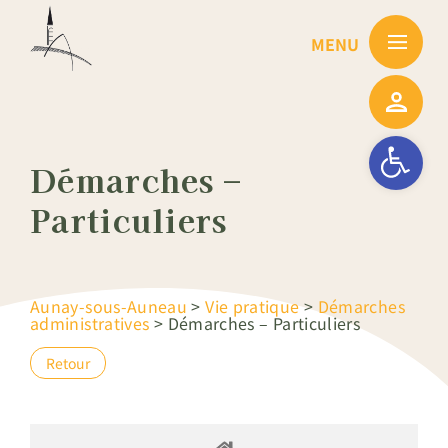
Passer
au
contenu
Ouvrir la barre
Démarches –
Particuliers
Aunay-sous-Auneau
>
Vie pratique
>
Démarches
administratives
>
Démarches – Particuliers
Retour