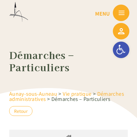
Passer
au
contenu
Ouvrir la barre
Démarches –
Particuliers
Aunay-sous-Auneau
>
Vie pratique
>
Démarches
administratives
>
Démarches – Particuliers
Retour