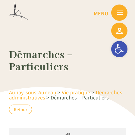
Passer
au
contenu
Ouvrir la barre
Démarches –
Particuliers
Aunay-sous-Auneau
>
Vie pratique
>
Démarches
administratives
>
Démarches – Particuliers
Retour