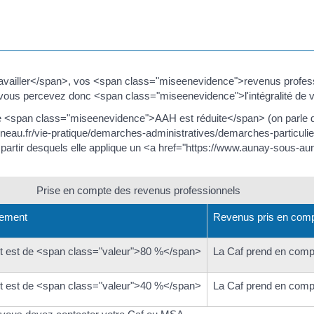
iller</span>, vos <span class="miseenevidence">revenus professio
, vous percevez donc <span class="miseenevidence">l'intégralité de
 <span class="miseenevidence">AAH est réduite</span> (on parle d'
uneau.fr/vie-pratique/demarches-administratives/demarches-particul
partir desquels elle applique un <a href="https://www.aunay-sous-a
Prise en compte des revenus professionnels
tement
Revenus pris en compt
t est de <span class="valeur">80 %</span>
La Caf prend en comp
t est de <span class="valeur">40 %</span>
La Caf prend en comp