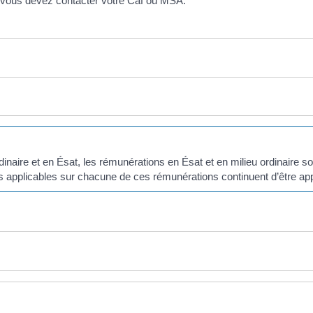
, vous devez contacter votre Caf ou MSA.
rdinaire et en Ésat, les rémunérations en Ésat et en milieu ordinaire 
s applicables sur chacune de ces rémunérations continuent d’être app