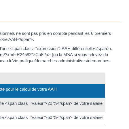
nnels ne sont pas pris en compte pendant les 6 premiers
 votre AAH</span>.
une <span class="expression">AAH différentielle</span>).
iers/?xml=R24582">Caf</a> (ou la MSA si vous relevez du
uneau.fr/vie-pratique/demarches-administratives/demarches-
e pour le calcul de votre AAH
te <span class="valeur">20 %</span> de votre salaire
te <span class="valeur">60 %</span> de votre salaire