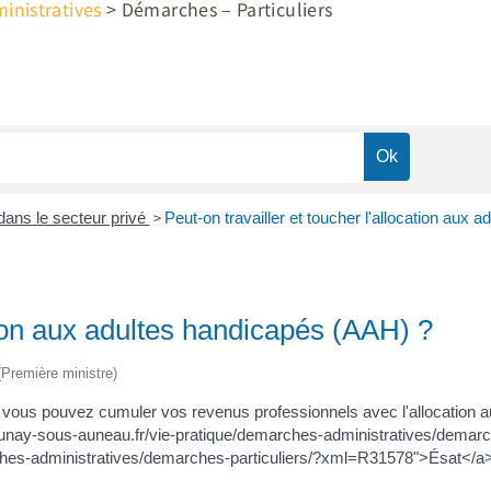
nistratives
>
Démarches – Particuliers
>
dans le secteur privé
Peut-on travailler et toucher l'allocation aux
ation aux adultes handicapés (AAH) ?
 (Première ministre)
us pouvez cumuler vos revenus professionnels avec l'allocation au
.aunay-sous-auneau.fr/vie-pratique/demarches-administratives/demar
ches-administratives/demarches-particuliers/?xml=R31578">Ésat</a