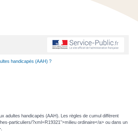
 adultes handicapés (AAH) ?
x adultes handicapés (AAH). Les règles de cumul diffèrent
ches-particuliers/?xml=R19321">milieu ordinaire</a> ou dans un
>.