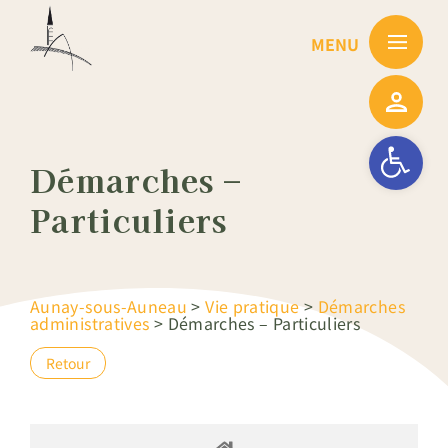
Passer
au
contenu
Ouvrir la barre
Démarches –
Particuliers
Aunay-sous-Auneau
>
Vie pratique
>
Démarches
administratives
>
Démarches – Particuliers
Retour