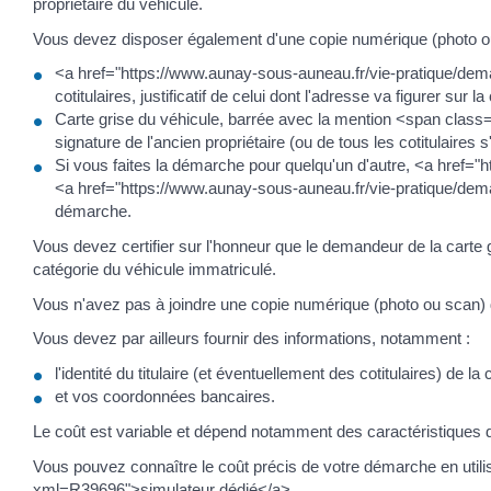
propriétaire du véhicule.
Vous devez disposer également d'une copie numérique (photo o
<a href="https://www.aunay-sous-auneau.fr/vie-pratique/dem
cotitulaires, justificatif de celui dont l'adresse va figurer sur la
Carte grise du véhicule, barrée avec la mention <span clas
signature de l'ancien propriétaire (ou de tous les cotitulaires s'i
Si vous faites la démarche pour quelqu'un d'autre, <a href
<a href="https://www.aunay-sous-auneau.fr/vie-pratique/dema
démarche.
Vous devez certifier sur l'honneur que le demandeur de la cart
catégorie du véhicule immatriculé.
Vous n'avez pas à joindre une copie numérique (photo ou scan) d
Vous devez par ailleurs fournir des informations, notamment :
l'identité du titulaire (et éventuellement des cotitulaires) de
et vos coordonnées bancaires.
Le coût est variable et dépend notamment des caractéristiques du
Vous pouvez connaître le coût précis de votre démarche en util
xml=R39696">simulateur dédié</a>.