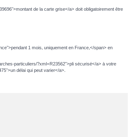
696">montant de la carte grise</a> doit obligatoirement être
idence">pendant 1 mois, uniquement en France,</span> en
arches-particuliers/?xml=R23562">pli sécurisé</a> à votre
5">un délai qui peut varier</a>.