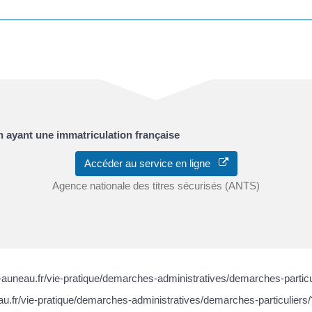
n ayant une immatriculation française
Accéder au service en ligne
Agence nationale des titres sécurisés (ANTS)
us-auneau.fr/vie-pratique/demarches-administratives/demarches-part
u.fr/vie-pratique/demarches-administratives/demarches-particuliers