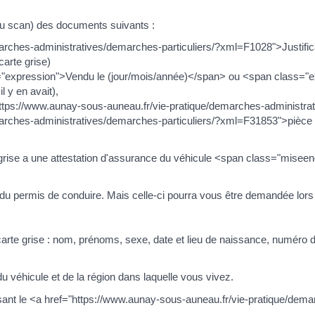
u scan) des documents suivants :
arches-administratives/demarches-particuliers/?xml=F1028">Justifica
 carte grise)
s="expression">Vendu le (jour/mois/année)</span> ou <span class="e
l y en avait),
="https://www.aunay-sous-auneau.fr/vie-pratique/demarches-administ
rches-administratives/demarches-particuliers/?xml=F31853">pièce d'
e grise a une attestation d'assurance du véhicule <span class="mise
u permis de conduire. Mais celle-ci pourra vous être demandée lors de
 la carte grise : nom, prénoms, sexe, date et lieu de naissance, numéro
 véhicule et de la région dans laquelle vous vivez.
isant le <a href="https://www.aunay-sous-auneau.fr/vie-pratique/dema