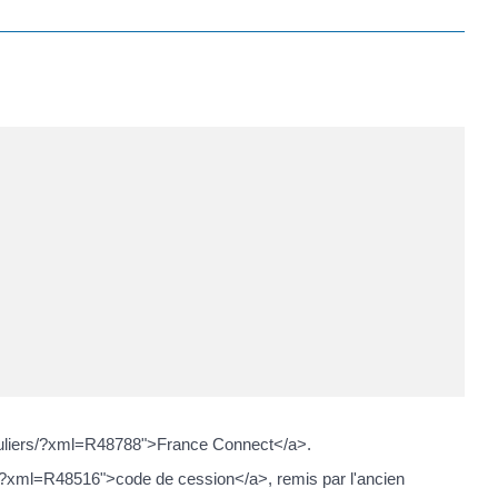
iculiers/?xml=R48788">France Connect</a>.
/?xml=R48516">code de cession</a>, remis par l'ancien