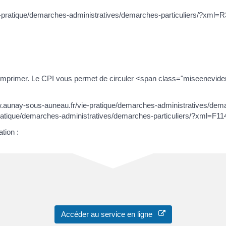
-pratique/demarches-administratives/demarches-particuliers/?xml=R39
vez imprimer. Le CPI vous permet de circuler <span class="miseenev
www.aunay-sous-auneau.fr/vie-pratique/demarches-administratives/dem
ratique/demarches-administratives/demarches-particuliers/?xml=F1147
tion :
Accéder au service en ligne