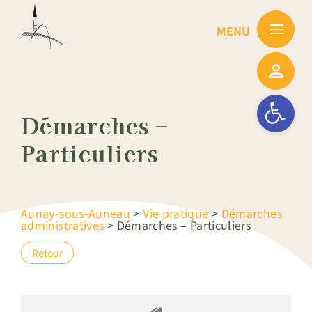
Passer
au
contenu
Ouvrir la barre
Démarches –
Particuliers
Aunay-sous-Auneau
>
Vie pratique
>
Démarches
administratives
>
Démarches – Particuliers
Retour