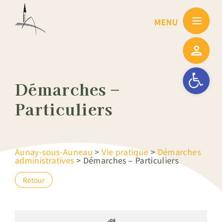
Passer
au
contenu
Ouvrir la barre
Démarches –
Particuliers
Aunay-sous-Auneau
>
Vie pratique
>
Démarches
administratives
>
Démarches – Particuliers
Retour