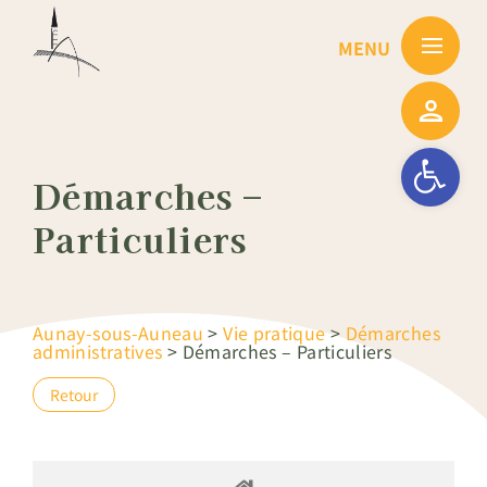
Passer
au
contenu
Ouvrir la barre
Démarches –
Particuliers
Aunay-sous-Auneau
>
Vie pratique
>
Démarches
administratives
>
Démarches – Particuliers
Retour