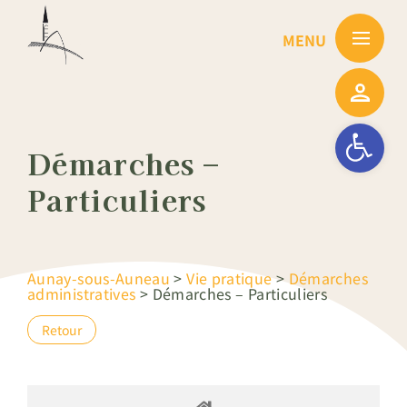
Passer
au
contenu
Ouvrir la barre
Démarches –
Particuliers
Aunay-sous-Auneau
>
Vie pratique
>
Démarches
administratives
>
Démarches – Particuliers
Retour