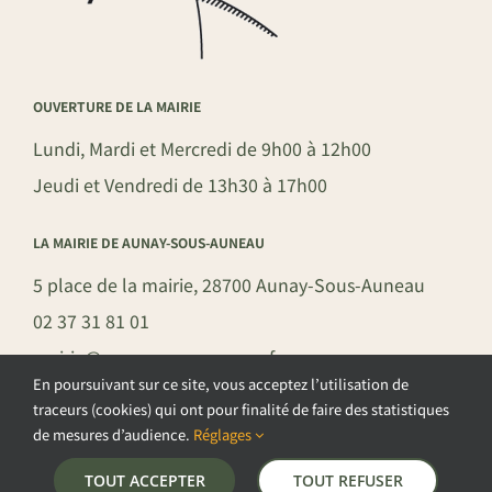
OUVERTURE DE LA MAIRIE
Lundi, Mardi et Mercredi de 9h00 à 12h00
Jeudi et Vendredi de 13h30 à 17h00
LA MAIRIE DE AUNAY-SOUS-AUNEAU
5 place de la mairie, 28700 Aunay-Sous-Auneau
02 37 31 81 01
mairie@aunay-sous-auneau.fr
En poursuivant sur ce site, vous acceptez l’utilisation de
traceurs (cookies) qui ont pour finalité de faire des statistiques
de mesures d’audience.
Réglages
©COPYRIGHT 2026 – COMMUNE DE AUNAY-SOUS-AUNEAU –
TOUT ACCEPTER
TOUT REFUSER
POLITIQUE DE CONFIDENTIALITÉ
–
GESTION DES COOKIES
–