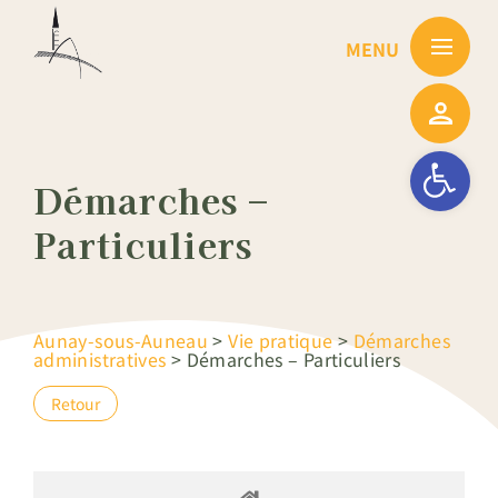
Passer
au
contenu
Ouvrir la barre
Démarches –
Particuliers
Aunay-sous-Auneau
>
Vie pratique
>
Démarches
administratives
>
Démarches – Particuliers
Retour