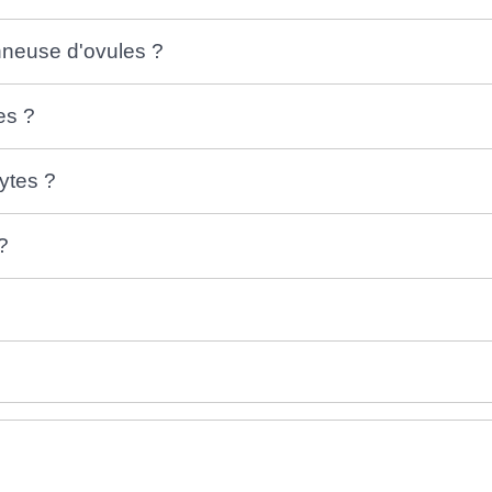
nneuse d'ovules ?
es ?
ytes ?
?