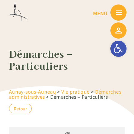
Passer
au
contenu
Ouvrir la barre
Démarches –
Particuliers
Aunay-sous-Auneau
>
Vie pratique
>
Démarches
administratives
>
Démarches – Particuliers
Retour