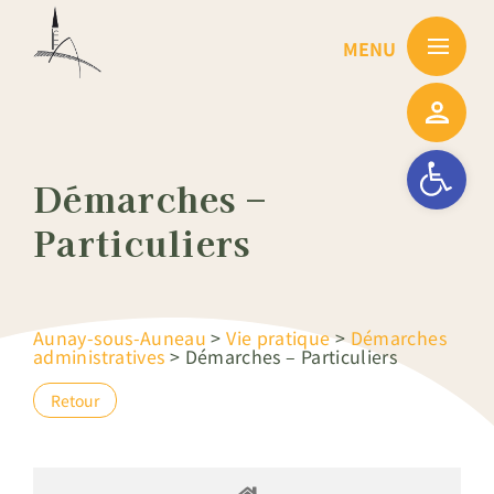
Passer
au
contenu
Ouvrir la barre
Démarches –
Particuliers
Aunay-sous-Auneau
>
Vie pratique
>
Démarches
administratives
>
Démarches – Particuliers
Retour