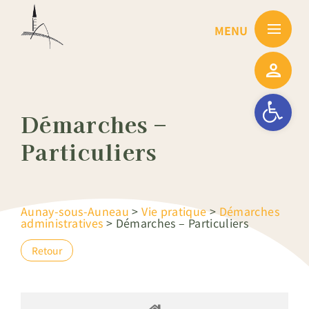
Passer
au
contenu
Ouvrir la barre
Démarches –
Particuliers
Aunay-sous-Auneau
>
Vie pratique
>
Démarches
administratives
>
Démarches – Particuliers
Retour