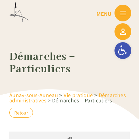
Passer
au
contenu
Ouvrir la barre
Démarches –
Particuliers
Aunay-sous-Auneau
>
Vie pratique
>
Démarches
administratives
>
Démarches – Particuliers
Retour