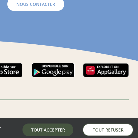
NOUS CONTACTER
.
LA MAIRIE DE AUNAY-SOUS-AUNEAU
TOUT ACCEPTER
TOUT REFUSER
5 place de la mairie, 28700 Aunay-Sous-Auneau