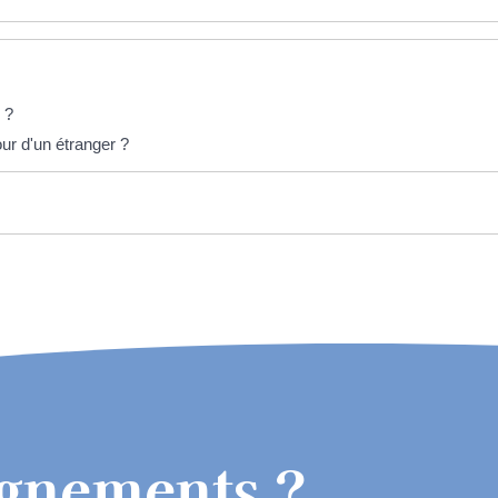
 ?
our d'un étranger ?
ignements ?