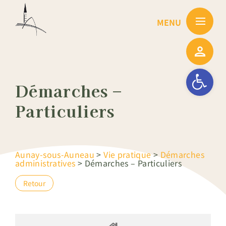
Passer
au
contenu
Ouvrir la barre
Démarches –
Particuliers
Aunay-sous-Auneau
>
Vie pratique
>
Démarches
administratives
>
Démarches – Particuliers
Retour