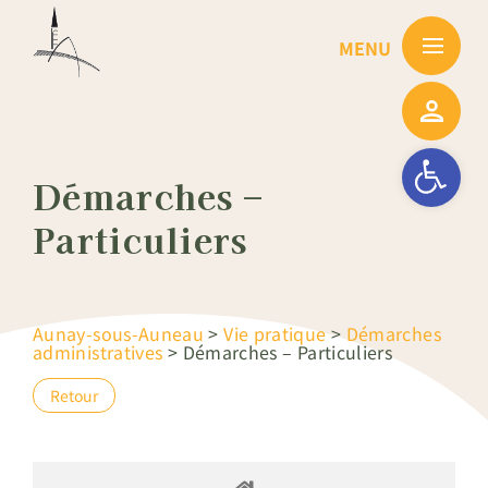
Passer
au
contenu
Ouvrir la barre
Démarches –
Particuliers
Aunay-sous-Auneau
>
Vie pratique
>
Démarches
administratives
>
Démarches – Particuliers
Retour