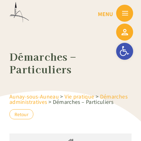
Passer
au
contenu
Ouvrir la barre
Démarches –
Particuliers
Aunay-sous-Auneau
>
Vie pratique
>
Démarches
administratives
>
Démarches – Particuliers
Retour