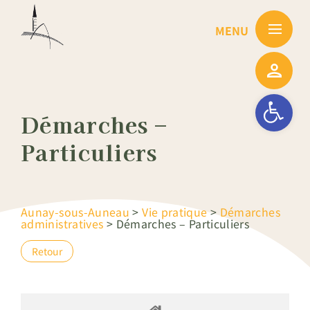
Passer
au
contenu
Ouvrir la barre
Démarches –
Particuliers
Aunay-sous-Auneau
>
Vie pratique
>
Démarches
administratives
>
Démarches – Particuliers
Retour