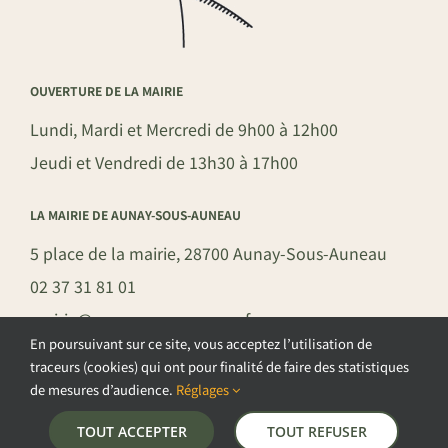
OUVERTURE DE LA MAIRIE
Lundi, Mardi et Mercredi de 9h00 à 12h00
Jeudi et Vendredi de 13h30 à 17h00
LA MAIRIE DE AUNAY-SOUS-AUNEAU
5 place de la mairie, 28700 Aunay-Sous-Auneau
02 37 31 81 01
mairie@aunay-sous-auneau.fr
En poursuivant sur ce site, vous acceptez l’utilisation de
traceurs (cookies) qui ont pour finalité de faire des statistiques
de mesures d’audience.
Réglages
©COPYRIGHT 2026 – COMMUNE DE AUNAY-SOUS-AUNEAU –
TOUT ACCEPTER
TOUT REFUSER
POLITIQUE DE CONFIDENTIALITÉ
–
GESTION DES COOKIES
–