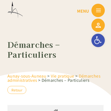
Passer
au
contenu
Ouvrir la barre
Démarches –
Particuliers
Aunay-sous-Auneau
>
Vie pratique
>
Démarches
administratives
>
Démarches – Particuliers
Retour