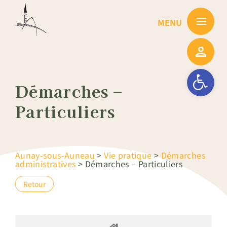
Passer
au
contenu
Ouvrir la barre
Démarches –
Particuliers
Aunay-sous-Auneau
>
Vie pratique
>
Démarches
administratives
>
Démarches – Particuliers
Retour