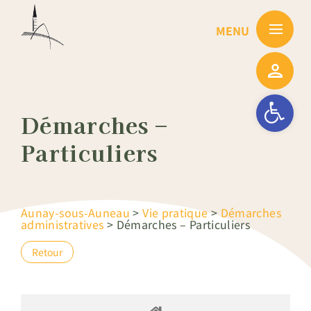
Passer
au
contenu
Ouvrir la barre
Démarches –
Particuliers
Aunay-sous-Auneau
>
Vie pratique
>
Démarches
administratives
>
Démarches – Particuliers
Retour