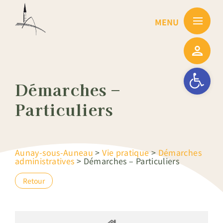
Passer
au
contenu
Ouvrir la barre
Démarches –
Particuliers
Aunay-sous-Auneau
>
Vie pratique
>
Démarches
administratives
>
Démarches – Particuliers
Retour