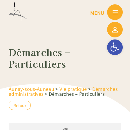
Passer
au
contenu
Ouvrir la barre
Démarches –
Particuliers
Aunay-sous-Auneau
>
Vie pratique
>
Démarches
administratives
>
Démarches – Particuliers
Retour