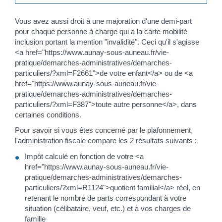
Vous avez aussi droit à une majoration d'une demi-part
pour chaque personne à charge qui a la carte mobilité
inclusion portant la mention "invalidité". Ceci qu'il s'agisse
<a href="https://www.aunay-sous-auneau.fr/vie-
pratique/demarches-administratives/demarches-
particuliers/?xml=F2661">de votre enfant</a> ou de <a
href="https://www.aunay-sous-auneau.fr/vie-
pratique/demarches-administratives/demarches-
particuliers/?xml=F387">toute autre personne</a>, dans
certaines conditions.
Pour savoir si vous êtes concerné par le plafonnement,
l'administration fiscale compare les 2 résultats suivants :
Impôt calculé en fonction de votre <a
href="https://www.aunay-sous-auneau.fr/vie-
pratique/demarches-administratives/demarches-
particuliers/?xml=R1124">quotient familial</a> réel, en
retenant le nombre de parts correspondant à votre
situation (célibataire, veuf, etc.) et à vos charges de
famille