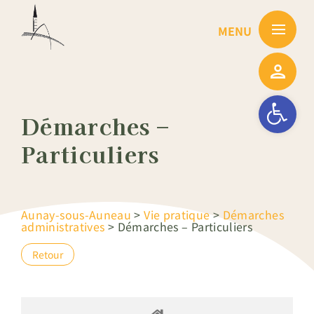
Passer
au
contenu
Ouvrir la barre
Démarches –
Particuliers
Aunay-sous-Auneau
>
Vie pratique
>
Démarches
administratives
>
Démarches – Particuliers
Retour