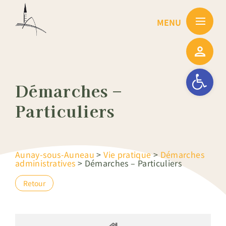
Passer
au
contenu
Ouvrir la barre
Démarches –
Particuliers
Aunay-sous-Auneau
>
Vie pratique
>
Démarches
administratives
>
Démarches – Particuliers
Retour