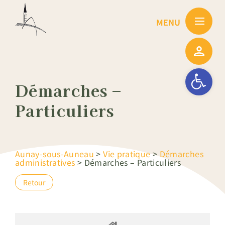
Passer
au
contenu
Ouvrir la barre
Démarches –
Particuliers
Aunay-sous-Auneau
>
Vie pratique
>
Démarches
administratives
>
Démarches – Particuliers
Retour