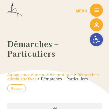
Passer
au
contenu
Ouvrir la barre
Démarches –
Particuliers
Aunay-sous-Auneau
>
Vie pratique
>
Démarches
administratives
>
Démarches – Particuliers
Retour