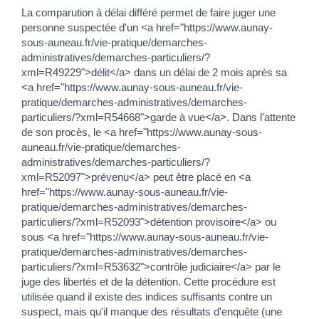
La comparution à délai différé permet de faire juger une
personne suspectée d'un <a href="https://www.aunay-
sous-auneau.fr/vie-pratique/demarches-
administratives/demarches-particuliers/?
xml=R49229">délit</a> dans un délai de 2 mois après sa
<a href="https://www.aunay-sous-auneau.fr/vie-
pratique/demarches-administratives/demarches-
particuliers/?xml=R54668">garde à vue</a>. Dans l'attente
de son procès, le <a href="https://www.aunay-sous-
auneau.fr/vie-pratique/demarches-
administratives/demarches-particuliers/?
xml=R52097">prévenu</a> peut être placé en <a
href="https://www.aunay-sous-auneau.fr/vie-
pratique/demarches-administratives/demarches-
particuliers/?xml=R52093">détention provisoire</a> ou
sous <a href="https://www.aunay-sous-auneau.fr/vie-
pratique/demarches-administratives/demarches-
particuliers/?xml=R53632">contrôle judiciaire</a> par le
juge des libertés et de la détention. Cette procédure est
utilisée quand il existe des indices suffisants contre un
suspect, mais qu'il manque des résultats d'enquête (une