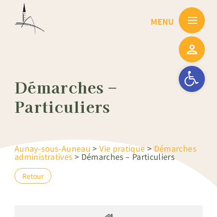
Passer
au
contenu
Ouvrir la barre
Démarches –
Particuliers
Aunay-sous-Auneau
>
Vie pratique
>
Démarches
administratives
>
Démarches – Particuliers
Retour