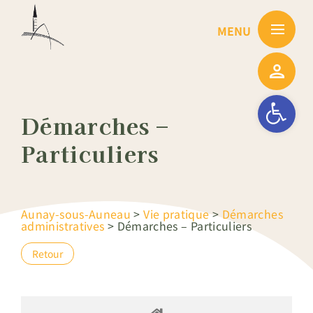
Passer
au
contenu
Ouvrir la barre
Démarches –
Particuliers
Aunay-sous-Auneau
>
Vie pratique
>
Démarches
administratives
>
Démarches – Particuliers
Retour