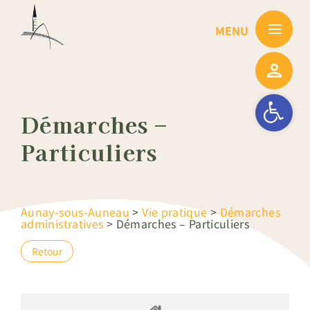
Passer
au
contenu
Ouvrir la barre
Démarches –
Particuliers
Aunay-sous-Auneau
>
Vie pratique
>
Démarches
administratives
>
Démarches – Particuliers
Retour