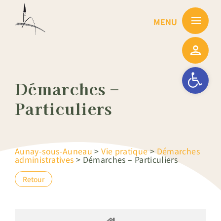
Passer
au
contenu
Ouvrir la barre
Démarches –
Particuliers
Aunay-sous-Auneau
>
Vie pratique
>
Démarches
administratives
>
Démarches – Particuliers
Retour