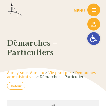
Passer
au
contenu
Ouvrir la barre
Démarches –
Particuliers
Aunay-sous-Auneau
>
Vie pratique
>
Démarches
administratives
>
Démarches – Particuliers
Retour