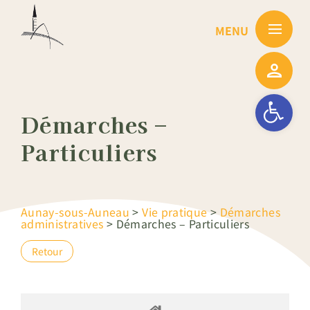
Passer
au
contenu
Ouvrir la barre
Démarches –
Particuliers
Aunay-sous-Auneau
>
Vie pratique
>
Démarches
administratives
>
Démarches – Particuliers
Retour