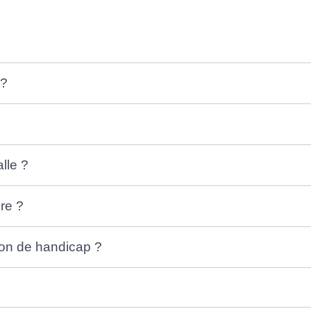
 ?
alle ?
ire ?
tion de handicap ?