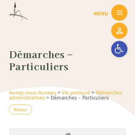
Passer
au
contenu
Ouvrir la barre
Démarches –
Particuliers
Aunay-sous-Auneau
>
Vie pratique
>
Démarches
administratives
>
Démarches – Particuliers
Retour