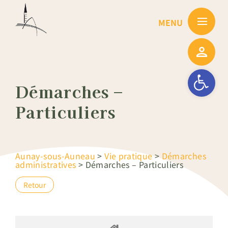
Passer
au
contenu
Ouvrir la barre
Démarches –
Particuliers
Aunay-sous-Auneau
>
Vie pratique
>
Démarches
administratives
>
Démarches – Particuliers
Retour